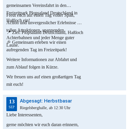
gemeinsamen Vereinsfahrt in den
Freizeitpark Plopsaland Deutschland in
Freut euch auf einen Tag voller Spaß,
Haßloch ein!
Action und unvergesslicher Erlebnisse mit
tollen Attraktionen, spannenden
📍 Ziel: Plopsaland Deutschland, Haßloch
Achterbahnen und jeder Menge guter
🎉 Gemeinsam erleben wir einen
Laune.
aufregenden Tag im Freizeitpark!
Weitere Informationen zur Abfahrt und
zum Ablauf folgen in Kürze.
Wir freuen uns auf einen großartigen Tag
mit euch!
Abgesagt: Herbstbasar
13
SEP
Riegelsberghalle, ab 12:30 Uhr
Liebe Interessenten,
gerne möchten wir euch daran erinnern,