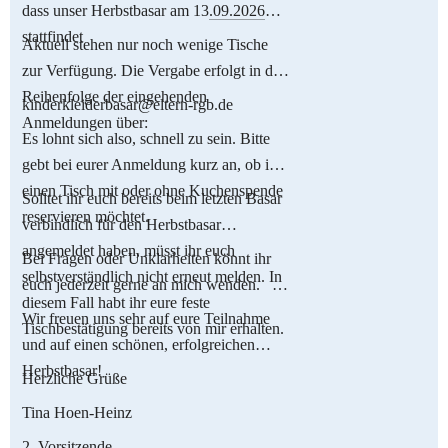
dass unser Herbstbasar am 13
.09.2026
stattfindet
Aktuell stehen nur noch wenige Tische
zur Verfügung. Die Vergabe erfolgt in der
Reihenfolge der eingehenden
kinderkleiderbasar@eltern-rgb.de
Anmeldungen über:
Es lohnt sich also, schnell zu sein. Bitte
gebt bei eurer Anmeldung kurz an, ob ihr
einen Tisch mit oder ohne Kuchenspende
Solltet ihr euch bereits beim letzten Basar
reservieren möchtet.
verbindlich für den Herbstbasar
angemeldet haben, müsst ihr euch
Bei Fragen oder Unklarheiten könnt ihr
selbstverständlich nicht erneut melden. In
euch jederzeit gerne an mich wenden.
diesem Fall habt ihr eure feste
Wir freuen uns sehr auf eure Teilnahme
Tischbestätigung bereits von mir erhalten.
und auf einen schönen, erfolgreichen
Herbstbasar!
Herzliche Grüße
Tina Hoen-Heinz
2. Vorsitzende