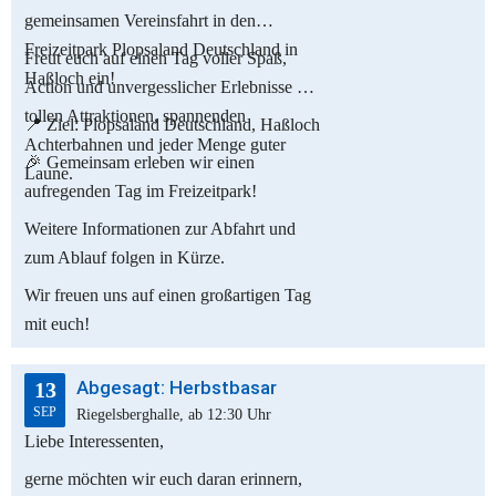
gemeinsamen Vereinsfahrt in den
Freizeitpark Plopsaland Deutschland in
Freut euch auf einen Tag voller Spaß,
Haßloch ein!
Action und unvergesslicher Erlebnisse mit
tollen Attraktionen, spannenden
📍 Ziel: Plopsaland Deutschland, Haßloch
Achterbahnen und jeder Menge guter
🎉 Gemeinsam erleben wir einen
Laune.
aufregenden Tag im Freizeitpark!
Weitere Informationen zur Abfahrt und
zum Ablauf folgen in Kürze.
Wir freuen uns auf einen großartigen Tag
mit euch!
Abgesagt: Herbstbasar
13
SEP
Riegelsberghalle, ab 12:30 Uhr
Liebe Interessenten,
gerne möchten wir euch daran erinnern,