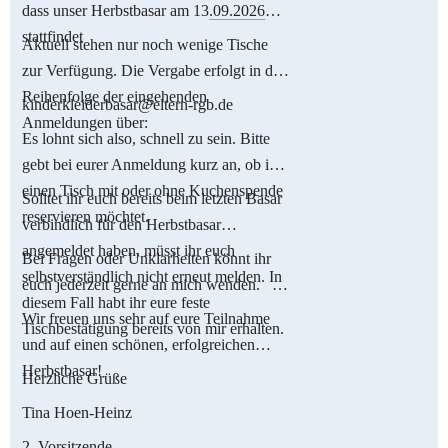
dass unser Herbstbasar am 13
.09.2026
stattfindet
Aktuell stehen nur noch wenige Tische
zur Verfügung. Die Vergabe erfolgt in der
Reihenfolge der eingehenden
kinderkleiderbasar@eltern-rgb.de
Anmeldungen über:
Es lohnt sich also, schnell zu sein. Bitte
gebt bei eurer Anmeldung kurz an, ob ihr
einen Tisch mit oder ohne Kuchenspende
Solltet ihr euch bereits beim letzten Basar
reservieren möchtet.
verbindlich für den Herbstbasar
angemeldet haben, müsst ihr euch
Bei Fragen oder Unklarheiten könnt ihr
selbstverständlich nicht erneut melden. In
euch jederzeit gerne an mich wenden.
diesem Fall habt ihr eure feste
Wir freuen uns sehr auf eure Teilnahme
Tischbestätigung bereits von mir erhalten.
und auf einen schönen, erfolgreichen
Herbstbasar!
Herzliche Grüße
Tina Hoen-Heinz
2. Vorsitzende