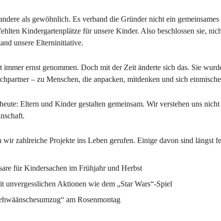
andere als gewöhnlich. Es verband die Gründer nicht ein gemeinsames 
ehlten Kindergartenplätze für unsere Kinder. Also beschlossen sie, nich
and unsere Elterninitiative.
 immer ernst genommen. Doch mit der Zeit änderte sich das. Sie wurde
echpartner – zu Menschen, die anpacken, mitdenken und sich einmische
s heute: Eltern und Kinder gestalten gemeinsam. Wir verstehen uns nicht
nschaft.
wir zahlreiche Projekte ins Leben gerufen. Einige davon sind längst fes
Basare für Kindersachen im Frühjahr und Herbst
t mit unvergesslichen Aktionen wie dem „Star Wars“-Spiel
e „Ziehwäänschesumzug“ am Rosenmontag