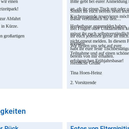
wir einen
Bitte gebt bei eurer Anmeldung 
izeitpark!
an, ob ihr einen Tisch mit oder 
Solltet ihr euch bereits beim letz
Kuchenspende reservieren möch
zur Abfahrt
Basar verbindlich für den
 in Kürze.
Herbstbasar angemeldet haben,
Bei Fragen oder Unklarheiten k
müsst ihr euch selbstverständlic
en großartigen
ihr euch jederzeit gerne an mich
nicht erneut melden. In diesem F
wenden.
Wir freuen uns sehr auf eure
habt ihr eure feste Tischbestätig
Teilnahme und auf einen schöne
bereits von mir erhalten.
erfolgreichen Frühjahrsba
Herzliche Grüße
Tina Hoen-Heinz
2. Vorsitzende
igkeiten
Unvergesslicher Rückblick auf das 2. Riegelsberger Familienspektakel! 🌟✨