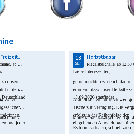
mine
Vereinsfahrt Freizeitpark
Herbstbasar
13
SEP
Plopsaland Deutschland, ab 09:00 Uhr
Riegelsberghalle, ab 12:30
r,
Liebe Interessenten,
 zu unserer
gerne möchten wir euch daran
hrt in den
erinnern, dass unser Herbstbasa
d Deutschland
13
.09.2026
stattfindet
g voller
Aktuell stehen nur noch wenige
gesslicher
Tische zur Verfügung. Die Verg
ttraktionen,
erfolgt in der Reihenfolge der
utschland,
kinderkleiderbasar@eltern-rgb.d
en und jeder
eingehenden Anmeldungen über
Es lohnt sich also, schnell zu sei