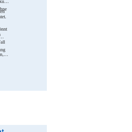
kurz
ohne
ten
tet.
önnt
h
all
ung
n,
sar!
Fotos von Elterninitiative für ein kinderfreundliches Riegelsberg e.V.s Beitrag