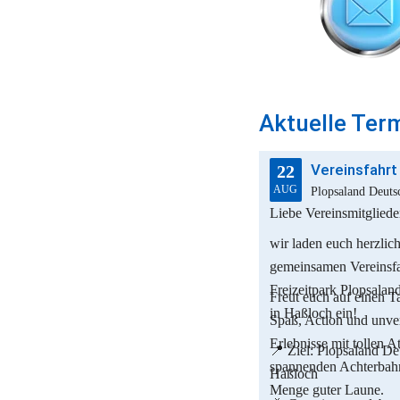
Aktuelle Ter
22
AUG
Liebe Vereinsmitgliede
wir laden euch herzlich
gemeinsamen Vereinsfa
Freizeitpark Plopsalan
Freut euch auf einen Ta
in Haßloch ein!
Spaß, Action und unver
Erlebnisse mit tollen A
📍 Ziel: Plopsaland De
spannenden Achterbahn
Haßloch
Menge guter Laune.