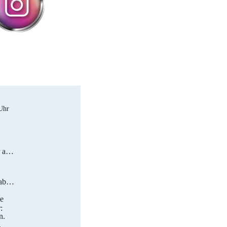
 Uhr
r am
abe
e
:
n.